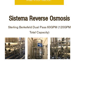
Sistema Reverse Osmosis
Sterling Berkefeld Dual Pass
60GPM (120GPM
Total Capacity)
Más información
Generador Caterpillar
Continuous Duty
1,600KW 4,160 Volts Combustible: Diésel, Gas ó